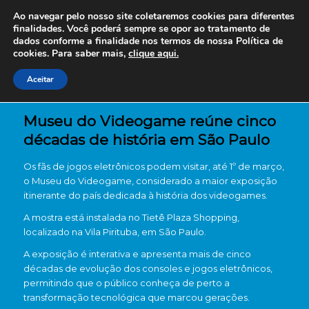
Ao navegar pelo nosso site coletaremos cookies para diferentes
finalidades. Você poderá sempre se opor ao tratamento de
dados conforme a finalidade nos termos de nossa
Política de
cookies. Para saber mais,
clique aqui.
Aceitar
Museu do Videogame reúne cinco
décadas de história em São Paulo
Os fãs de jogos eletrônicos podem visitar, até 1º de março,
o
Museu do Videogame
, considerado a maior exposição
itinerante do país dedicada à história dos videogames.
A mostra está instalada no
Tietê Plaza Shopping
,
localizado na Vila Pirituba, em
São Paulo
.
A exposição é interativa e apresenta mais de cinco
décadas de evolução dos consoles e jogos eletrônicos,
permitindo que o público conheça de perto a
transformação tecnológica que marcou gerações.