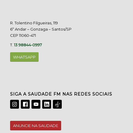
R. Tolentino Filgueiras, 119
6º Andar – Gonzaga – Santos/SP
CEP 11060-471
T.
13 98844-0997
WHATSAPP
SIGA A SAUDADE FM NAS REDES SOCIAIS
ANUNCIE NA SAUDADE