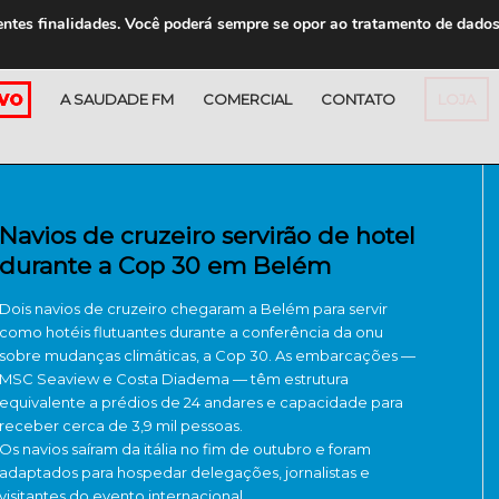
entes finalidades. Você poderá sempre se opor ao tratamento de dado
A SAUDADE FM
COMERCIAL
CONTATO
LOJA
Navios de cruzeiro servirão de hotel
durante a Cop 30 em Belém
Dois navios de cruzeiro chegaram a Belém para servir
como hotéis flutuantes durante a conferência da onu
sobre mudanças climáticas, a Cop 30. As embarcações —
MSC Seaview e Costa Diadema — têm estrutura
equivalente a prédios de 24 andares e capacidade para
receber cerca de 3,9 mil pessoas.
Os navios saíram da itália no fim de outubro e foram
adaptados para hospedar delegações, jornalistas e
visitantes do evento internacional.