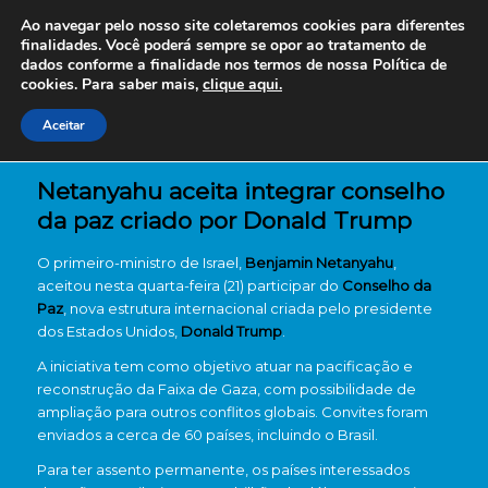
Ao navegar pelo nosso site coletaremos cookies para diferentes
finalidades. Você poderá sempre se opor ao tratamento de
dados conforme a finalidade nos termos de nossa
Política de
cookies. Para saber mais,
clique aqui.
Aceitar
Netanyahu aceita integrar conselho
da paz criado por Donald Trump
O primeiro-ministro de Israel,
Benjamin Netanyahu
,
aceitou nesta quarta-feira (21) participar do
Conselho da
Paz
, nova estrutura internacional criada pelo presidente
dos Estados Unidos,
Donald Trump
.
A iniciativa tem como objetivo atuar na pacificação e
reconstrução da Faixa de Gaza, com possibilidade de
ampliação para outros conflitos globais. Convites foram
enviados a cerca de 60 países, incluindo o Brasil.
Para ter assento permanente, os países interessados