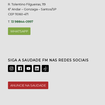
R. Tolentino Filgueiras, 119
6º Andar – Gonzaga – Santos/SP
CEP 11060-471
T.
13 98844-0997
WHATSAPP
SIGA A SAUDADE FM NAS REDES SOCIAIS
ANUNCIE NA SAUDADE