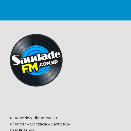
R. Tolentino Filgueiras, 119
6º Andar – Gonzaga – Santos/SP
CEP 11060-471