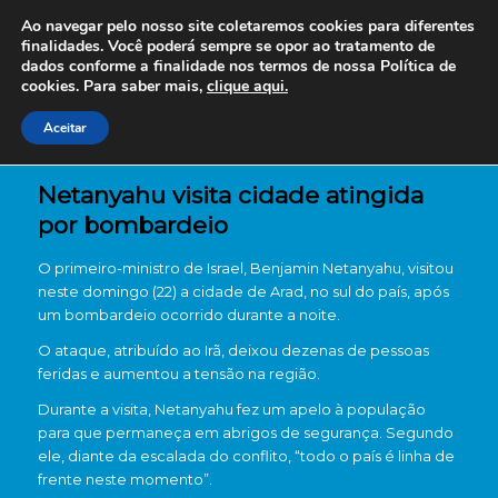
Ao navegar pelo nosso site coletaremos cookies para diferentes
finalidades. Você poderá sempre se opor ao tratamento de
dados conforme a finalidade nos termos de nossa
Política de
cookies. Para saber mais,
clique aqui.
Aceitar
Netanyahu visita cidade atingida
por bombardeio
O primeiro-ministro de
Israel
,
Benjamin Netanyahu
, visitou
neste domingo (22) a cidade de
Arad
, no sul do país, após
um bombardeio ocorrido durante a noite.
O ataque, atribuído ao
Irã
, deixou dezenas de pessoas
feridas e aumentou a tensão na região.
Durante a visita, Netanyahu fez um apelo à população
para que permaneça em abrigos de segurança. Segundo
ele, diante da escalada do conflito, “todo o país é linha de
frente neste momento”.