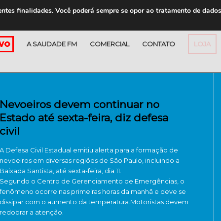
entes finalidades. Você poderá sempre se opor ao tratamento de dado
A SAUDADE FM
COMERCIAL
CONTATO
LOJA
Nevoeiros devem continuar no
Estado até sexta-feira, diz defesa
civil
A Defesa Civil Estadual emitiu alerta para a formação de
nevoeiros em diversas regiões de São Paulo, incluindo a
Baixada Santista, até sexta-feira, dia 11.
Segundo o Centro de Gerenciamento de Emergências, o
fenômeno ocorre nas primeiras horas da manhã e deve se
dissipar com o aumento da temperatura.Motoristas devem
redobrar a atenção.