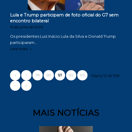
Lula e Trump participam de foto oficial do G7 sem
encontro bilateral
16 de junho de 2026
Os presidentes Luiz Inácio Lula da Silva e Donald Trump
participaram…
Leia mais
«
‹
119
120
121
122
123
Página 121 de 1039
›
»
MAIS NOTÍCIAS