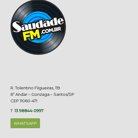
R. Tolentino Filgueiras, 119
6º Andar – Gonzaga – Santos/SP
CEP 11060-471
T.
13 98844-0997
WHATSAPP