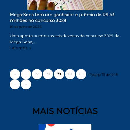
Mega-Sena tem um ganhador e prêmio de R$ 43
milhões no concurso 3029
10 de julho de 2026
Uma aposta acertou as seis dezenas do concurso 3029 da
Mega-Sena,…
Leia mais
«
‹
77
78
79
80
81
Página 79 de 1045
›
»
MAIS NOTÍCIAS