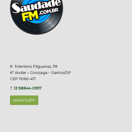
R. Tolentino Filgueiras, 119
6º Andar – Gonzaga – Santos/SP
CEP 11060-471
T.
13 98844-0997
WHATSAPP