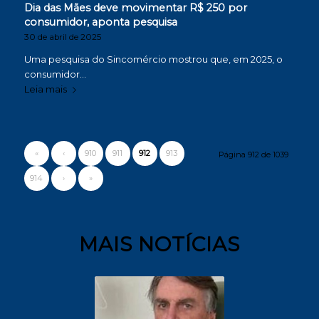
Dia das Mães deve movimentar R$ 250 por
consumidor, aponta pesquisa
30 de abril de 2025
Uma pesquisa do Sincomércio mostrou que, em 2025, o
consumidor…
Leia mais
«
‹
910
911
912
913
Página 912 de 1039
914
›
»
MAIS NOTÍCIAS