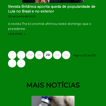
Revista Britânica aponta queda de popularidade de
Lula no Brasil e no exterior
30 de junho de 2025
A revista The Economist afirmou neste domingo que o
presidente…
Leia mais
«
‹
250
251
252
253
254
Página 252 de 293
›
»
MAIS NOTÍCIAS