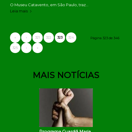
O Museu Catavento, em São Paulo, traz…
Leia mais
«
‹
321
322
323
324
Página 323 de 346
325
›
»
MAIS NOTÍCIAS
Programa Guardiã Maria