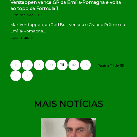
Verstappen vence GP da Emília-Romagna e volta
ao topo da Fórmula 1
19 de maio de 2025
Max Verstappen, da Red Bull, venceu o Grande Prêmio da
Emília-Romagna…
Leia mais
«
‹
109
110
111
112
113
Página 111 de 119
›
»
MAIS NOTÍCIAS