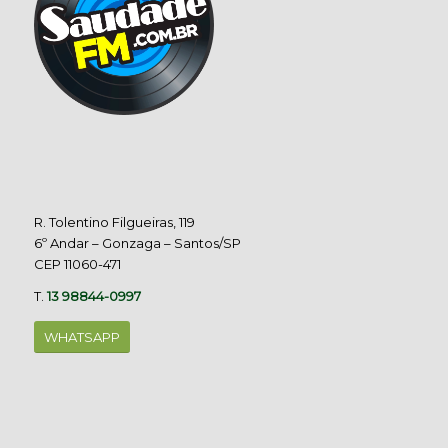
R. Tolentino Filgueiras, 119
6º Andar – Gonzaga – Santos/SP
CEP 11060-471
T.
13 98844-0997
WHATSAPP