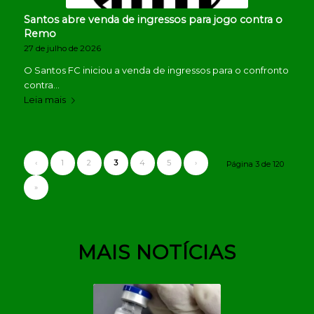
Santos abre venda de ingressos para jogo contra o
Remo
27 de julho de 2026
O Santos FC iniciou a venda de ingressos para o confronto
contra…
Leia mais
‹
1
2
3
4
5
›
Página 3 de 120
»
MAIS NOTÍCIAS