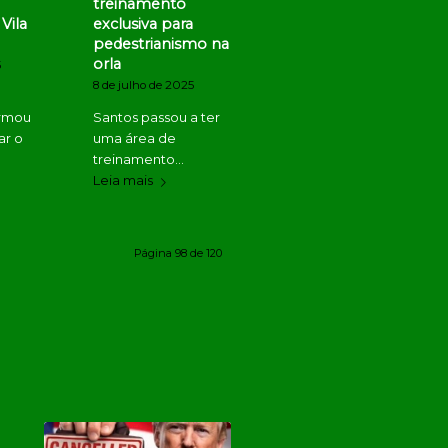
treinamento
Vila
exclusiva para
pedestrianismo na
orla
5
8 de julho de 2025
irmou
Santos passou a ter
ar o
uma área de
treinamento…
Leia mais
Página 98 de 120