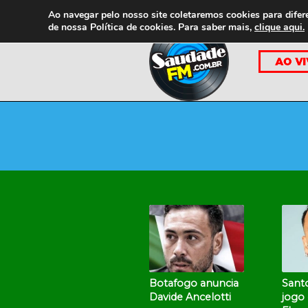
Ao navegar pelo nosso site coletaremos cookies para difer
de nossa
Política de cookies. Para saber mais,
clique aqui.
Botafogo anuncia
Sant
Davide Ancelotti
jogo 