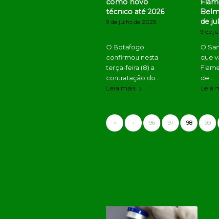
como novo
Flam
técnico até 2026
Belmi
de ju
9 de julho de 2025
9 de j
O Botafogo
O San
confirmou nesta
que v
terça-feira (8) a
Flame
contratação do…
de…
Leia mais
Leia 
«
‹
96
97
98
99