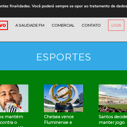
entes finalidades. Você poderá sempre se opor ao tratamento de dado
A SAUDADE FM
COMERCIAL
CONTATO
LOJA
ESPORTES
os mantém
Chelsea vence
Santos decid
contra o
Fluminense e
manter jogo