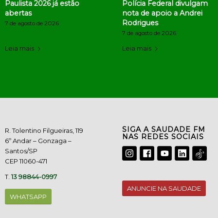
Paulista 2026 já estão
Polícia Federal divulgam
abertas
nota de apoio a Andrei
Rodrigues
7 de agosto de 2026
7 de agosto de 2026
Leia mais
Leia mais
SIGA A SAUDADE FM
R. Tolentino Filgueiras, 119
NAS REDES SOCIAIS
6º Andar – Gonzaga –
Santos/SP
CEP 11060-471
T.
13 98844-0997
ANUNCIE NA SAUDADE
WHATSAPP