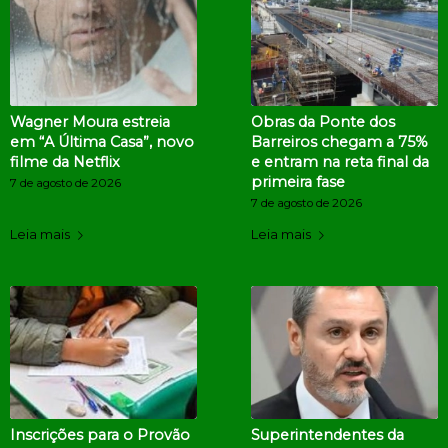
Wagner Moura estreia
Obras da Ponte dos
em “A Última Casa”, novo
Barreiros chegam a 75%
filme da Netflix
e entram na reta final da
primeira fase
7 de agosto de 2026
7 de agosto de 2026
Leia mais
Leia mais
Inscrições para o Provão
Superintendentes da