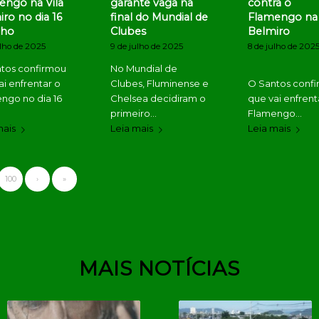
engo na Vila
garante vaga na
contra o
ro no dia 16
final do Mundial de
Flamengo na 
lho
Clubes
Belmiro
ulho de 2025
9 de julho de 2025
8 de julho de 202
tos confirmou
No Mundial de
ai enfrentar o
Clubes, Fluminense e
O Santos conf
ngo no dia 16
Chelsea decidiram o
que vai enfrent
primeiro…
Flamengo…
mais
Leia mais
Leia mais
100
›
»
MAIS NOTÍCIAS