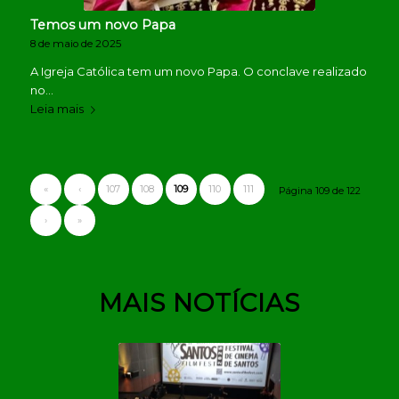
Temos um novo Papa
8 de maio de 2025
A Igreja Católica tem um novo Papa. O conclave realizado
no…
Leia mais
«
‹
107
108
109
110
111
Página 109 de 122
›
»
MAIS NOTÍCIAS