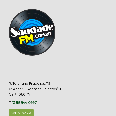
R. Tolentino Filgueiras, 119
6º Andar – Gonzaga – Santos/SP
CEP 11060-471
T.
13 98844-0997
WHATSAPP