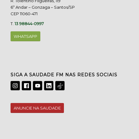
R. Tolentino Filgueiras, 119
6º Andar – Gonzaga – Santos/SP
CEP 11060-471
T.
13 98844-0997
WHATSAPP
SIGA A SAUDADE FM NAS REDES SOCIAIS
ANUNCIE NA SAUDADE