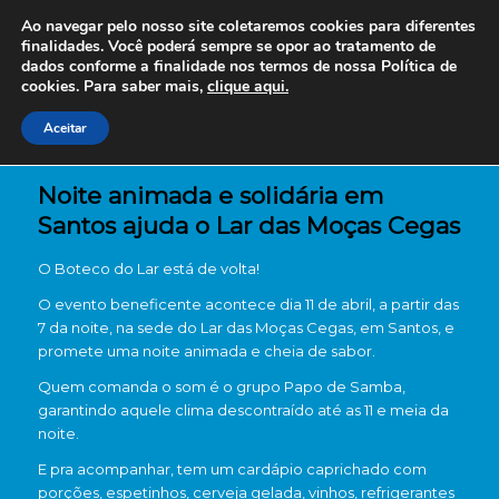
Ao navegar pelo nosso site coletaremos cookies para diferentes
finalidades. Você poderá sempre se opor ao tratamento de
dados conforme a finalidade nos termos de nossa
Política de
cookies. Para saber mais,
clique aqui.
Aceitar
Noite animada e solidária em
Santos ajuda o Lar das Moças Cegas
O Boteco do Lar está de volta!
O evento beneficente acontece dia 11 de abril, a partir das
7 da noite, na sede do Lar das Moças Cegas, em Santos, e
promete uma noite animada e cheia de sabor.
Quem comanda o som é o grupo Papo de Samba,
garantindo aquele clima descontraído até as 11 e meia da
noite.
E pra acompanhar, tem um cardápio caprichado com
porções, espetinhos, cerveja gelada, vinhos, refrigerantes