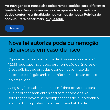
Ao navegar pelo nosso site coletaremos cookies para diferentes
finalidades. Você poderá sempre se opor ao tratamento de
dados conforme a finalidade nos termos de nossa
Política de
cookies. Para saber mais,
clique aqui.
Aceitar
Nova lei autoriza poda ou remoção
de árvores em caso de risco
O presidente Luiz Inácio Lula da Silva sancionou a lei nº
15.299, que autoriza a poda ou a remoção de árvores em
áreas públicas ou privadas quando houver risco de
acidente e o órgão ambiental não se manifestar dentro
do prazo legal.
A legislação estabelece prazo máximo de 45 dias para
que os órgãos ambientais analisem os pedidos. As
solicitações devem ser acompanhadas de laudo técnico
elaborado por profissional ou empresa habilitada.