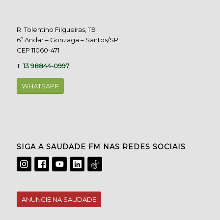
R. Tolentino Filgueiras, 119
6º Andar – Gonzaga – Santos/SP
CEP 11060-471
T.
13 98844-0997
WHATSAPP
SIGA A SAUDADE FM NAS REDES SOCIAIS
ANUNCIE NA SAUDADE