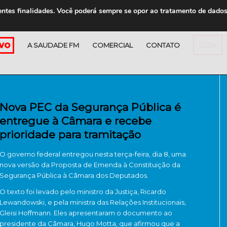
entes finalidades. Você poderá sempre se opor ao tratamento de dado
A SAUDADE FM
COMERCIAL
CONTATO
LOJA
Nova PEC da Segurança Pública é
entregue à Câmara e recebe
prioridade para tramitação
O governo federal entregou nesta terça-feira, dia 8, uma
nova versão da Proposta de Emenda à Constituição da
Segurança Pública à Câmara dos Deputados.
O texto foi levado pelo ministro da Justiça, Ricardo
Lewandowski, e pela ministra das Relações Institucionais,
Gleisi Hoffmann. Eles apresentaram o documento ao
presidente da Câmara, Hugo Motta, que afirmou que a