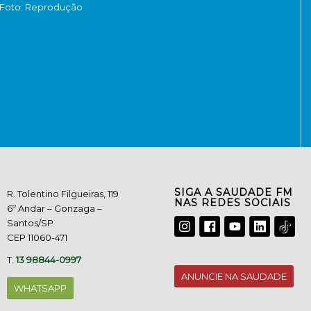
Foto: Reprodução
SIGA A SAUDADE FM
R. Tolentino Filgueiras, 119
NAS REDES SOCIAIS
6º Andar – Gonzaga –
Santos/SP
CEP 11060-471
T.
13 98844-0997
ANUNCIE NA SAUDADE
WHATSAPP