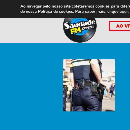
Ao navegar pelo nosso site coletaremos cookies para difer
de nossa
Política de cookies. Para saber mais,
clique aqui.