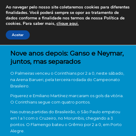
Ao navegar pelo nosso site coletaremos cookies para diferentes
finalidades. Você poderá sempre se opor ao tratamento de
dados conforme a finalidade nos termos de nossa
Política de
cookies. Para saber mais,
clique aqui.
Aceitar
Nove anos depois: Ganso e Neymar,
juntos, mas separados
O Palmeiras venceu o Corinthians por 2 a 0, neste sábado,
na Arena Barueri, pela terceira rodada do Campeonato
Brasileiro.
Piquerez e Emiliano Martínez marcaram os gols da vitória.
O Corinthians segue com quatro pontos.
Nas outras partidas do Brasileirão, o São Paulo empatou
em 1 a 1 com o Cruzeiro, no Morumbis, chegando a 3
pontos. O Flamengo bateu o Grêmio por 2 a 0, em Porto
Alegre.