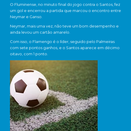
O Fluminense, no minuto final do jogo contra o Santos, fez
um gol e encerrou a partida que marcou o encontro entre
Neymar e Ganso.
Neymar, mais uma vez, não teve um bom desempenho e
ainda levou um cartão amarelo.
Com isso, o Flamengo é o líder, seguido pelo Palmeiras
com sete pontos ganhos, e o Santos aparece em décimo
oitavo, com 1 ponto.