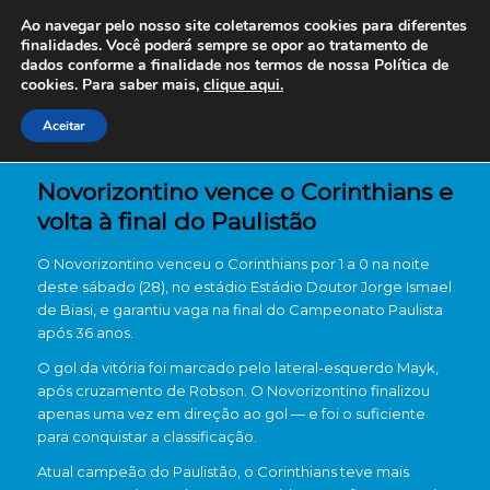
Ao navegar pelo nosso site coletaremos cookies para diferentes
finalidades. Você poderá sempre se opor ao tratamento de
dados conforme a finalidade nos termos de nossa
Política de
cookies. Para saber mais,
clique aqui.
Aceitar
Novorizontino vence o Corinthians e
volta à final do Paulistão
O
Novorizontino
venceu o
Corinthians
por 1 a 0 na noite
deste sábado (28), no estádio
Estádio Doutor Jorge Ismael
de Biasi
, e garantiu vaga na final do
Campeonato Paulista
após 36 anos.
O gol da vitória foi marcado pelo lateral-esquerdo Mayk,
após cruzamento de Robson. O Novorizontino finalizou
apenas uma vez em direção ao gol — e foi o suficiente
para conquistar a classificação.
Atual campeão do Paulistão, o Corinthians teve mais