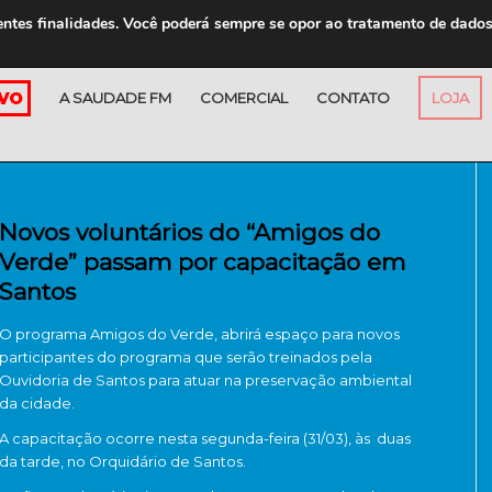
entes finalidades. Você poderá sempre se opor ao tratamento de dado
A SAUDADE FM
COMERCIAL
CONTATO
LOJA
Novos voluntários do “Amigos do
Verde” passam por capacitação em
Santos
O programa Amigos do Verde, abrirá espaço para novos
participantes do programa que serão treinados pela
Ouvidoria de Santos para atuar na preservação ambiental
da cidade.
A capacitação ocorre nesta segunda-feira (31/03), às duas
da tarde, no Orquidário de Santos.