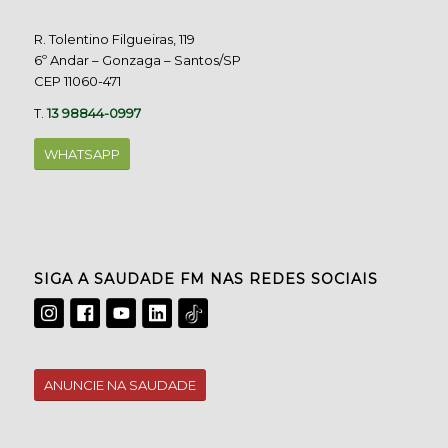
R. Tolentino Filgueiras, 119
6º Andar – Gonzaga – Santos/SP
CEP 11060-471
T.
13 98844-0997
WHATSAPP
SIGA A SAUDADE FM NAS REDES SOCIAIS
ANUNCIE NA SAUDADE