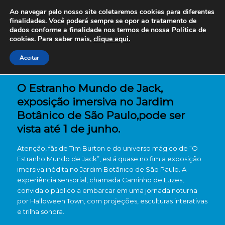
Ao navegar pelo nosso site coletaremos cookies para diferentes
finalidades. Você poderá sempre se opor ao tratamento de
dados conforme a finalidade nos termos de nossa
Política de
cookies. Para saber mais,
clique aqui.
Aceitar
O Estranho Mundo de Jack,
exposição imersiva no Jardim
Botânico de São Paulo,pode ser
vista até 1 de junho.
Atenção, fãs de Tim Burton e do universo mágico de “O
Estranho Mundo de Jack”, está quase no fim a exposição
imersiva inédita no Jardim Botânico de São Paulo. A
experiência sensorial, chamada Caminho de Luzes,
convida o público a embarcar em uma jornada noturna
por Halloween Town, com projeções, esculturas interativas
e trilha sonora.