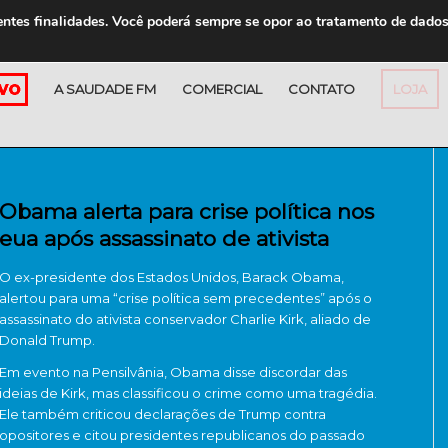
entes finalidades. Você poderá sempre se opor ao tratamento de dado
A SAUDADE FM
COMERCIAL
CONTATO
LOJA
Obama alerta para crise política nos
eua após assassinato de ativista
O ex-presidente dos Estados Unidos, Barack Obama,
alertou para uma “crise política sem precedentes” após o
assassinato do ativista conservador Charlie Kirk, aliado de
Donald Trump.
Em evento na Pensilvânia, Obama disse discordar das
ideias de Kirk, mas classificou o crime como uma tragédia.
Ele também criticou declarações de Trump contra
opositores e citou presidentes republicanos do passado