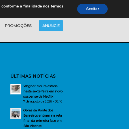
s conforme a finalidade nos termos
Aceitar
PROMOÇÕES
ANUNCIE
ÚLTIMAS NOTÍCIAS
Wagner Moura estreia
nesta sexta-feira em novo
suspense da Netflix
7 de agosto de 2026 - 08:46
Obras da Ponte dos
Barreiros entram na reta
final da primeira fase em
São Vicente