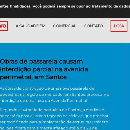
entes finalidades. Você poderá sempre se opor ao tratamento de dado
A SAUDADE FM
COMERCIAL
CONTATO
LOJA
Obras de passarela causam
interdição parcial na avenida
perimetral, em Santos
As obras de construção de uma nova passarela de
pedestres na região do mercado, em Santos, provocam a
interdição de uma faixa da Avenida Perimetral.
Segundo a autoridade portuária de Santos, a medida é
necessária para ajustar o traçado da ciclovia, que precisou
ser modificado para a implantação da estrutura.O trânsito
no local ficará parcialmente afetado até o dia 28 de