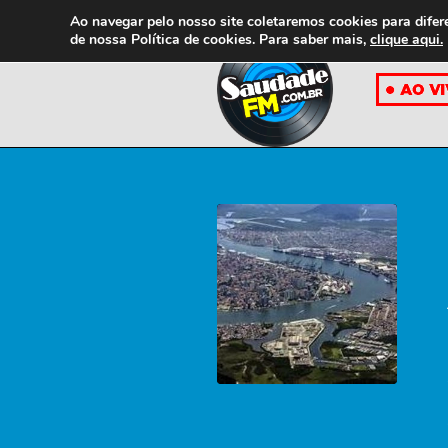
Ao navegar pelo nosso site coletaremos cookies para difer
de nossa
Política de cookies. Para saber mais,
clique aqui.