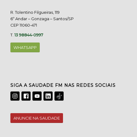
R. Tolentino Filgueiras, 119
6º Andar – Gonzaga – Santos/SP
CEP 11060-471
T.
13 98844-0997
WHATSAPP
SIGA A SAUDADE FM NAS REDES SOCIAIS
ANUNCIE NA SAUDADE