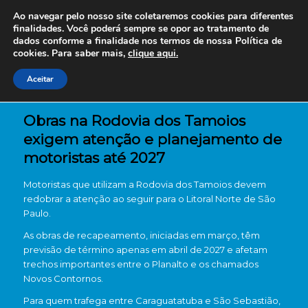
Ao navegar pelo nosso site coletaremos cookies para diferentes
finalidades. Você poderá sempre se opor ao tratamento de
dados conforme a finalidade nos termos de nossa
Política de
cookies. Para saber mais,
clique aqui.
Aceitar
Obras na Rodovia dos Tamoios
exigem atenção e planejamento de
motoristas até 2027
Motoristas que utilizam a
Rodovia dos Tamoios
devem
redobrar a atenção ao seguir para o Litoral Norte de São
Paulo.
As obras de recapeamento, iniciadas em março, têm
previsão de término apenas em abril de 2027 e afetam
trechos importantes entre o Planalto e os chamados
Novos Contornos.
Para quem trafega entre
Caraguatatuba
e
São Sebastião
,