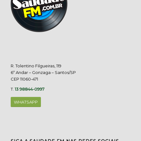
R. Tolentino Filgueiras, 119
6º Andar – Gonzaga – Santos/SP
CEP 11060-471
T.
13 98844-0997
WHATSAPP