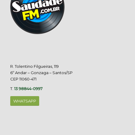
R. Tolentino Filgueiras, 119
6º Andar – Gonzaga – Santos/SP
CEP 11060-471
T.
13 98844-0997
WHATSAPP