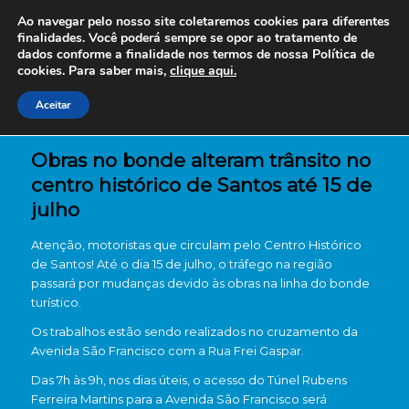
Ao navegar pelo nosso site coletaremos cookies para diferentes
finalidades. Você poderá sempre se opor ao tratamento de
dados conforme a finalidade nos termos de nossa
Política de
cookies. Para saber mais,
clique aqui.
Aceitar
Obras no bonde alteram trânsito no
centro histórico de Santos até 15 de
julho
Atenção, motoristas que circulam pelo Centro Histórico
de Santos! Até o dia 15 de julho, o tráfego na região
passará por mudanças devido às obras na linha do bonde
turístico.
Os trabalhos estão sendo realizados no cruzamento da
Avenida São Francisco com a Rua Frei Gaspar.
Das 7h às 9h, nos dias úteis, o acesso do Túnel Rubens
Ferreira Martins para a Avenida São Francisco será