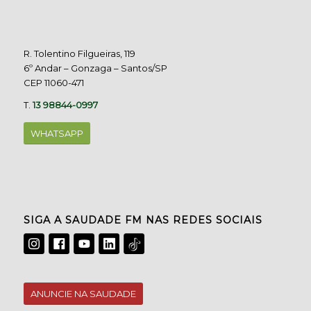
R. Tolentino Filgueiras, 119
6º Andar – Gonzaga – Santos/SP
CEP 11060-471
T.
13 98844-0997
WHATSAPP
SIGA A SAUDADE FM NAS REDES SOCIAIS
ANUNCIE NA SAUDADE