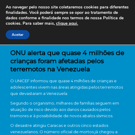
Ao navegar pelo nosso site coletaremos cookies para diferentes
finalidades. Você poderá sempre se opor ao tratamento de
dados conforme a finalidade nos termos de nossa
Política de
cookies. Para saber mais,
clique aqui.
Aceitar
ONU alerta que quase 4 milhões de
crianças foram afetadas pelos
terremotos na Venezuela
O
UNICEF
informou que quase 4 milhões de crianças e
adolescentes vivem nas áreas atingidas pelos terremotos
que devastaram a
Venezuela
.
Segundo o organismo, milhares de famílias seguem em
situação de risco devido aos danos causados pelos
tremores e à possibilidade de novos abalos sísmicos.
O desastre atingiu Caracas e outros cinco estados
venezuelanos. O número oficial de mortos já chegou a