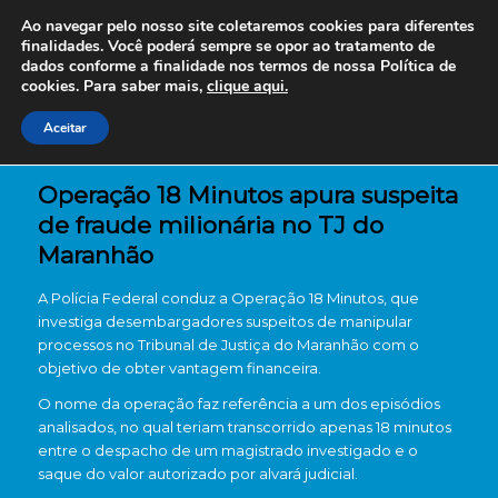
Ao navegar pelo nosso site coletaremos cookies para diferentes
finalidades. Você poderá sempre se opor ao tratamento de
dados conforme a finalidade nos termos de nossa
Política de
cookies. Para saber mais,
clique aqui.
Aceitar
Operação 18 Minutos apura suspeita
de fraude milionária no TJ do
Maranhão
A
Polícia Federal
conduz a Operação 18 Minutos, que
investiga desembargadores suspeitos de manipular
processos no
Tribunal de Justiça do Maranhão
com o
objetivo de obter vantagem financeira.
O nome da operação faz referência a um dos episódios
analisados, no qual teriam transcorrido apenas 18 minutos
entre o despacho de um magistrado investigado e o
saque do valor autorizado por alvará judicial.