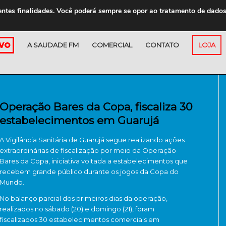
entes finalidades. Você poderá sempre se opor ao tratamento de dado
A SAUDADE FM
COMERCIAL
CONTATO
LOJA
Operação Bares da Copa, fiscaliza 30
estabelecimentos em Guarujá
A Vigilância Sanitária de Guarujá segue realizando ações
extraordinárias de fiscalização por meio da Operação
Bares da Copa, iniciativa voltada a estabelecimentos que
recebem grande público durante os jogos da Copa do
Mundo.
No balanço parcial dos primeiros dias da operação,
realizados no sábado (20) e domingo (21), foram
fiscalizados 30 estabelecimentos comerciais em