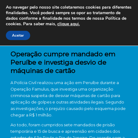
Ao navegar pelo nosso site coletaremos cookies para diferentes
finalidades. Você poderá sempre se opor ao tratamento de
dados conforme a finalidade nos termos de nossa
Política de
cookies. Para saber mais,
clique aqui.
Aceitar
Operação cumpre mandado em
Peruíbe e investiga desvio de
máquinas de cartão
A Polícia Civil realizou uma ação em Peruíbe durante a
Operação Famulus, que investiga uma organização
criminosa suspeita de desviar máquinas de cartão para
aplicação de golpes e outras atividades ilegais. Segundo
as investigações, o prejuízo causado pelo esquema pode
chegar a R$ 1 milhão.
Ao todo, foram cumpridos sete mandados de prisão
temporária e 15 de busca e apreensão em cidades dos
estados de São Paulo e Rio de Janeiro. De acordo com a