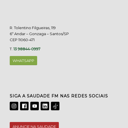
R. Tolentino Filgueiras, 119
6º Andar – Gonzaga – Santos/SP
CEP 11060-471
T.
13 98844-0997
WHATSAPP
SIGA A SAUDADE FM NAS REDES SOCIAIS
ANUNCIE NA SAUDADE