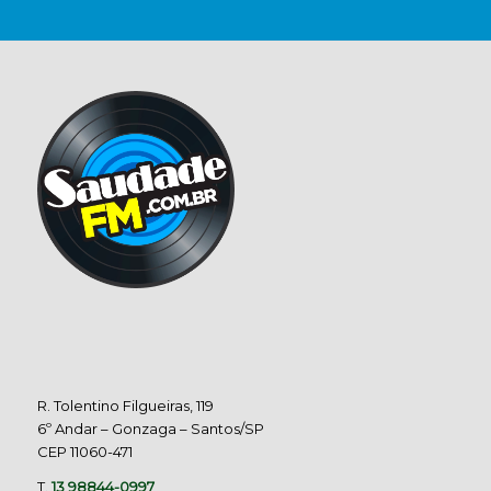
R. Tolentino Filgueiras, 119
6º Andar – Gonzaga – Santos/SP
CEP 11060-471
T.
13 98844-0997