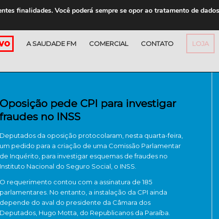
entes finalidades. Você poderá sempre se opor ao tratamento de dado
A SAUDADE FM
COMERCIAL
CONTATO
LOJA
Oposição pede CPI para investigar
fraudes no INSS
Deputados da oposição protocolaram, nesta quarta-feira,
um pedido para a criação de uma Comissão Parlamentar
de Inquérito, para investigar esquemas de fraudes no
Instituto Nacional do Seguro Social, o INSS.
O requerimento contou com a assinatura de 185
parlamentares. No entanto, a instalação da CPI ainda
depende do aval do presidente da Câmara dos
Deputados, Hugo Motta, do Republicanos da Paraíba.