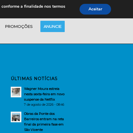
s conforme a finalidade nos termos
Aceitar
PROMOÇÕES
ANUNCIE
ÚLTIMAS NOTÍCIAS
Wagner Moura estreia
nesta sexta-feira em novo
suspense da Netflix
7 de agosto de 2026 - 08:46
Obras da Ponte dos
Barreiros entram na reta
final da primeira fase em
São Vicente