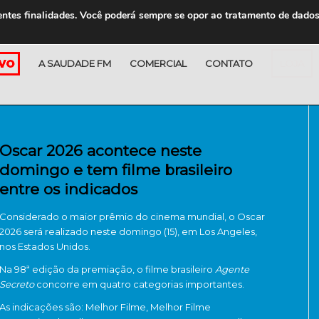
entes finalidades. Você poderá sempre se opor ao tratamento de dado
A SAUDADE FM
COMERCIAL
CONTATO
LOJA
Oscar 2026 acontece neste
domingo e tem filme brasileiro
entre os indicados
Considerado o maior prêmio do cinema mundial, o Oscar
2026 será realizado neste domingo (15), em Los Angeles,
nos Estados Unidos.
Na 98ª edição da premiação, o filme brasileiro
Agente
Secreto
concorre em quatro categorias importantes.
As indicações são: Melhor Filme, Melhor Filme