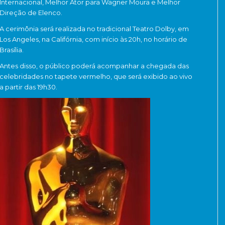
Internacional, Melhor Ator para Wagner Moura e Melhor
Direção de Elenco.
A cerimônia será realizada no tradicional Teatro Dolby, em
Los Angeles, na Califórnia, com início às 20h, no horário de
Brasília.
Antes disso, o público poderá acompanhar a chegada das
celebridades no tapete vermelho, que será exibido ao vivo
a partir das 19h30.