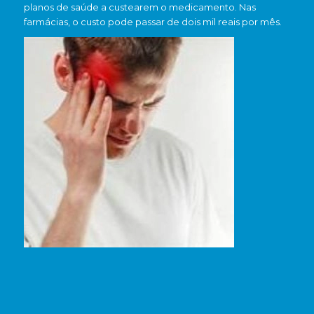
planos de saúde a custearem o medicamento. Nas
farmácias, o custo pode passar de dois mil reais por mês.