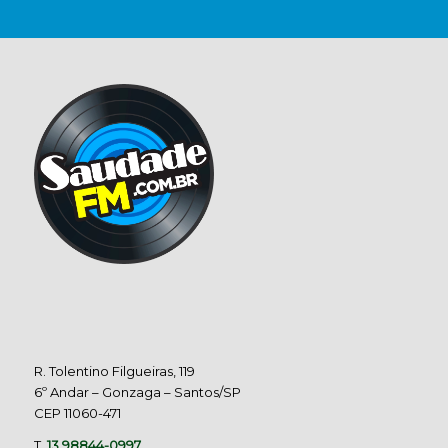
R. Tolentino Filgueiras, 119
6º Andar – Gonzaga – Santos/SP
CEP 11060-471
T.
13 98844-0997