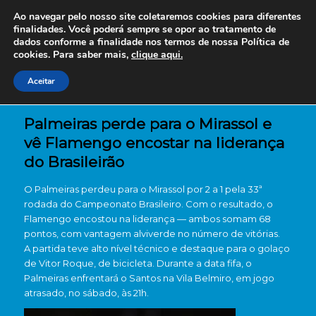
Ao navegar pelo nosso site coletaremos cookies para diferentes
finalidades. Você poderá sempre se opor ao tratamento de
dados conforme a finalidade nos termos de nossa
Política de
cookies. Para saber mais,
clique aqui.
Aceitar
Palmeiras perde para o Mirassol e
vê Flamengo encostar na liderança
do Brasileirão
O Palmeiras perdeu para o Mirassol por 2 a 1 pela 33ª
rodada do Campeonato Brasileiro. Com o resultado, o
Flamengo encostou na liderança — ambos somam 68
pontos, com vantagem alviverde no número de vitórias.
A partida teve alto nível técnico e destaque para o golaço
de Vitor Roque, de bicicleta. Durante a data fifa, o
Palmeiras enfrentará o Santos na Vila Belmiro, em jogo
atrasado, no sábado, às 21h.