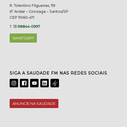
R. Tolentino Filgueiras, 119
6º Andar – Gonzaga – Santos/SP
CEP 11060-471
T.
13 98844-0997
WHATSAPP
SIGA A SAUDADE FM NAS REDES SOCIAIS
ANUNCIE NA SAUDADE