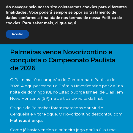
Ao navegar pelo nosso site coletaremos cookies para diferentes
finalidades. Você poderá sempre se opor ao tratamento de
dados conforme a finalidade nos termos de nossa
Política de
cookies. Para saber mais,
clique aqui.
Aceitar
Palmeiras vence Novorizontino e
conquista o Campeonato Paulista
de 2026
O
Palmeiras
é o campeão do Campeonato Paulista de
2026. A equipe venceu o
Grêmio Novorizontino
por 2 a 1 na
noite de domingo (8), no Estádio Jorge Ismael de Biasi, em
Novo Horizonte (SP), na partida de volta da final.
Os gols do Palmeiras foram marcados por
Murilo
Cerqueira
e
Vitor Roque
. O Novorizontino descontou com
Matheus Bianqui
.
Como já havia vencido o primeiro jogo por 1 a 0, o time