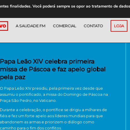
entes finalidades. Você poderá sempre se opor ao tratamento de dado
A SAUDADE FM
COMERCIAL
CONTATO
LOJA
Papa Leão XIV celebra primeira
missa de Páscoa e faz apelo global
pela paz
O
Papa Leão XIV
presidiu, pela primeira vez desde que
assumiu o pontificado, a missa do Domingo de Páscoa na
Praça São Pedro
, no
Vaticano
.
Durante a celebração, o pontífice se dirigiu a milhares de
fiéis e fez um forte apelo aos líderes mundiais para que
abandonem as armas e priorizem o diálogo como
caminho para o fim dos conflitos.