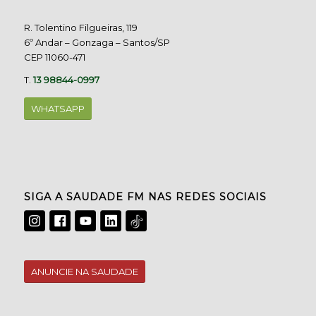
R. Tolentino Filgueiras, 119
6º Andar – Gonzaga – Santos/SP
CEP 11060-471
T.
13 98844-0997
WHATSAPP
SIGA A SAUDADE FM NAS REDES SOCIAIS
ANUNCIE NA SAUDADE