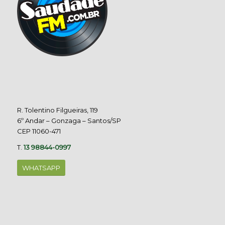
R. Tolentino Filgueiras, 119
6º Andar – Gonzaga – Santos/SP
CEP 11060-471
T.
13 98844-0997
WHATSAPP