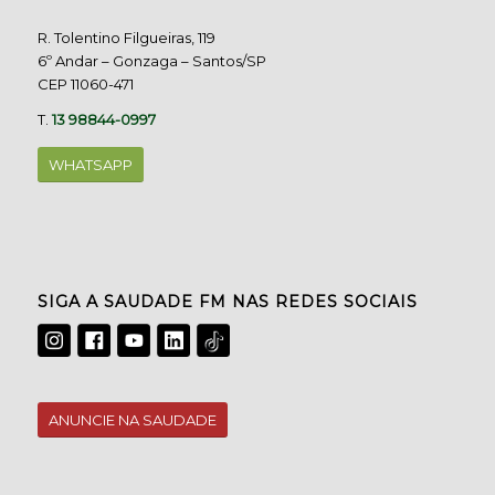
R. Tolentino Filgueiras, 119
6º Andar – Gonzaga – Santos/SP
CEP 11060-471
T.
13 98844-0997
WHATSAPP
SIGA A SAUDADE FM NAS REDES SOCIAIS
ANUNCIE NA SAUDADE