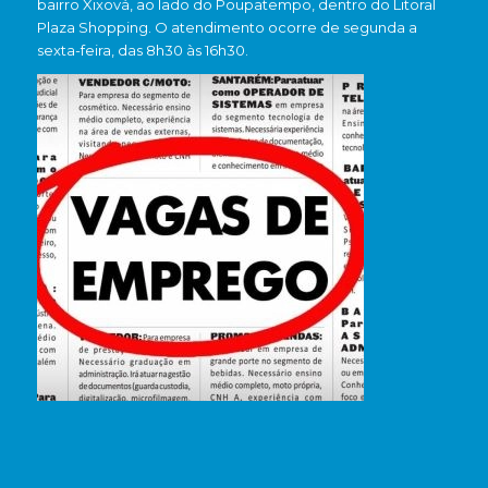
bairro Xixová, ao lado do Poupatempo, dentro do Litoral
Plaza Shopping. O atendimento ocorre de segunda a
sexta-feira, das 8h30 às 16h30.