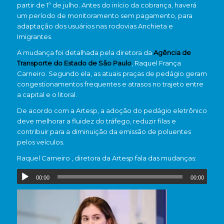
partir de 1º de julho. Antes do início da cobrança, haverá
um período de monitoramento sem pagamento, para
adaptação dos usuários nas rodovias Anchieta e
Imigrantes.
A mudança foi detalhada pela diretora da
Agência de
Transporte do Estado de São Paulo
, Raquel França
Carneiro. Segundo ela, as atuais praças de pedágio geram
congestionamentos frequentes e atrasos no trajeto entre
a capital e o litoral.
De acordo com a Artesp, a adoção do pedágio eletrônico
deve melhorar a fluidez do tráfego, reduzir filas e
contribuir para a diminuição da emissão de poluentes
pelos veículos.
Raquel Carneiro , diretora da Artesp fala das mudanças:
00:00
00:00