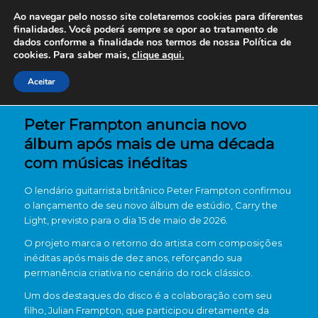
Ao navegar pelo nosso site coletaremos cookies para diferentes
finalidades. Você poderá sempre se opor ao tratamento de
dados conforme a finalidade nos termos de nossa
Política de
cookies. Para saber mais,
clique aqui.
Aceitar
Peter Frampton anuncia novo
álbum após mais de uma década
com músicas inéditas
O lendário guitarrista britânico
Peter Frampton
confirmou
o lançamento de seu novo álbum de estúdio,
Carry the
Light
, previsto para o dia 15 de maio de 2026.
O projeto marca o retorno do artista com composições
inéditas após mais de dez anos, reforçando sua
permanência criativa no cenário do rock clássico.
Um dos destaques do disco é a colaboração com seu
filho,
Julian Frampton
, que participou diretamente da