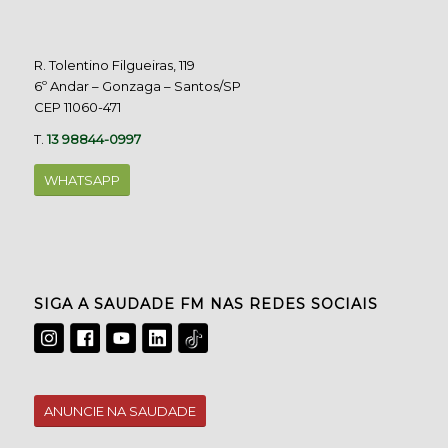
R. Tolentino Filgueiras, 119
6º Andar – Gonzaga – Santos/SP
CEP 11060-471
T.
13 98844-0997
WHATSAPP
SIGA A SAUDADE FM NAS REDES SOCIAIS
ANUNCIE NA SAUDADE