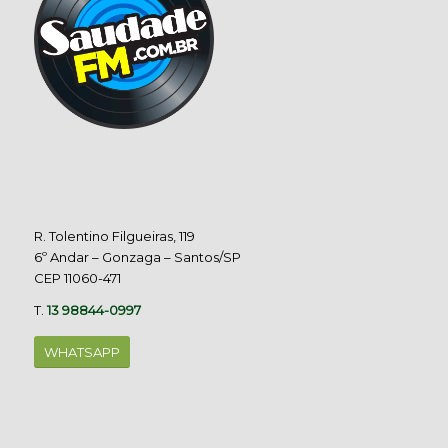
R. Tolentino Filgueiras, 119
6º Andar – Gonzaga – Santos/SP
CEP 11060-471
T.
13 98844-0997
WHATSAPP