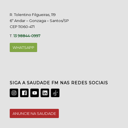
R. Tolentino Filgueiras, 119
6º Andar – Gonzaga – Santos/SP
CEP 11060-471
T.
13 98844-0997
WHATSAPP
SIGA A SAUDADE FM NAS REDES SOCIAIS
ANUNCIE NA SAUDADE