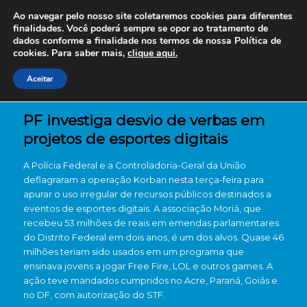
Ao navegar pelo nosso site coletaremos cookies para diferentes
finalidades. Você poderá sempre se opor ao tratamento de
dados conforme a finalidade nos termos de nossa
Política de
cookies. Para saber mais,
clique aqui.
Aceitar
PF investiga desvio de verbas em
projetos de esportes digitais
A Polícia Federal e a Controladoria-Geral da União
deflagraram a operação Korban nesta terça-feira para
apurar o uso irregular de recursos públicos destinados a
eventos de esportes digitais. A associação Moriá, que
recebeu 53 milhões de reais em emendas parlamentares
do Distrito Federal em dois anos, é um dos alvos. Quase 46
milhões teriam sido usados em um programa que
ensinava jovens a jogar Free Fire, LOL e outros games. A
ação teve mandados cumpridos no Acre, Paraná, Goiás e
no DF, com autorização do STF.